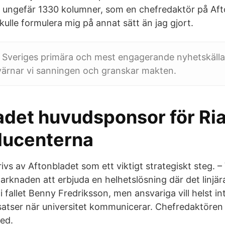
h ungefär 1330 kolumner, som en chefredaktör på Af
kulle formulera mig på annat sätt än jag gjort.
r Sveriges primära och mest engagerande nyhetskäll
 värnar vi sanningen och granskar makten.
det huvudsponsor för Ria 
ducenterna
vs av Aftonbladet som ett viktigt strategiskt steg. – 
arknaden att erbjuda en helhetslösning där det linjär
 i fallet Benny Fredriksson, men ansvariga vill helst i
satser när universitet kommunicerar. Chefredaktören
ted.