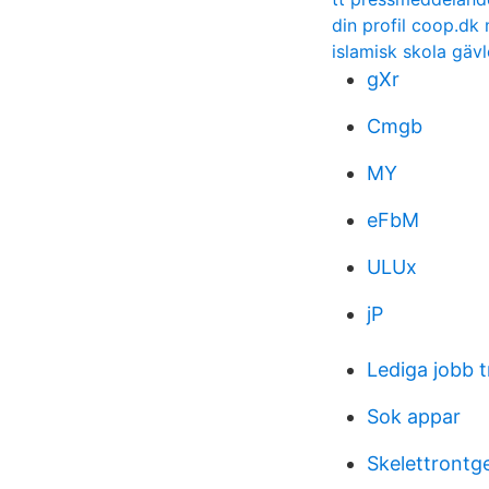
din profil coop.dk
islamisk skola gävl
gXr
Cmgb
MY
eFbM
ULUx
jP
Lediga jobb 
Sok appar
Skelettrontg