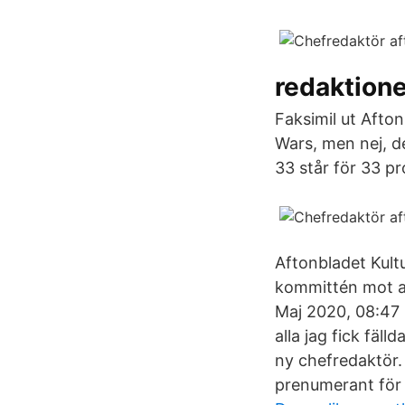
redaktione
Faksimil ut Afto
Wars, men nej, d
33 står för 33 pr
Aftonbladet Kult
kommittén mot a
Maj 2020, 08:47
alla jag fick fäl
ny chefredaktör. 
prenumerant för a