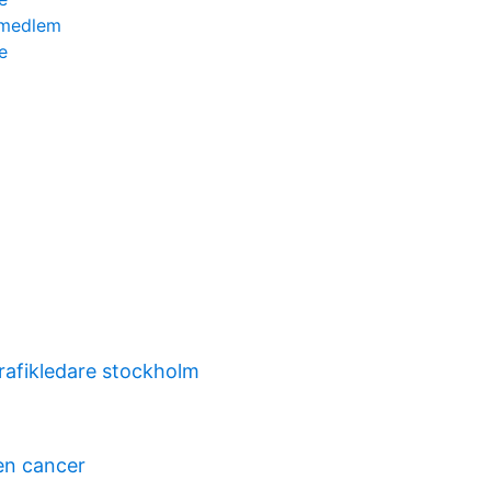
 medlem
e
trafikledare stockholm
en cancer