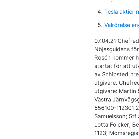
Tesla aktier 
Valrörelse en
07.04.21 Chefreda
Nöjesguidens för
Rosén kommer ho
startat för att u
av Schibsted. tre
utgivare. Chefre
utgivare: Martin
Västra Järnvägsg
556100-112301 2 
Samuelsson; Stf 
Lotta Folcker; B
1123; Momsregist