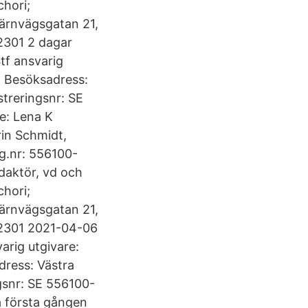
chori;
Järnvägsgatan 21,
2301 2 dagar
tf ansvarig
; Besöksadress:
treringsnr: SE
e: Lena K
rin Schmidt,
g.nr: 556100-
daktör, vd och
chori;
Järnvägsgatan 21,
12301 2021-04-06
arig utgivare:
dress: Västra
gsnr: SE 556100-
å första gången