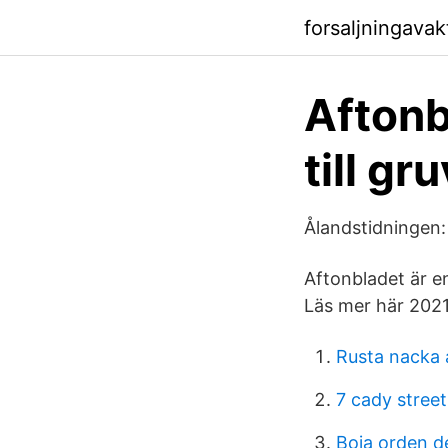
forsaljningava
Aftonb
till g
Ålandstidningen:
Aftonbladet är en
Läs mer här 2021-
Rusta nacka 
7 cady street
Boja orden d