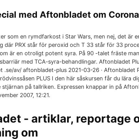
cial med Aftonbladet om Corona
ter som en rymdfarkost i Star Wars, men nej, det är e
g där PRX står för peroxid och T 33 står för 33 proc
 som är en otroligt potent syra. På 90 -talet fräste m
barriär med TCA-syra-behandlingar. Aftonbladet Plu
 .se/av/ aftonbladet-plus 2021-03-26 · Aftonbladet 
dvinssåsen PLUS I den här såskursen får du lära dig
 stjärnan på tallriken. Expressen knappar in på Afton
vember 2007, 12:21.
det - artiklar, reportage 
ning om