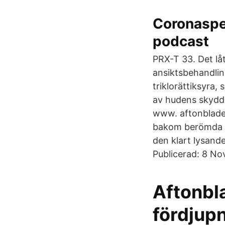
Coronaspe
podcast
PRX-T 33. Det lå
ansiktsbehandlin
triklorättiksyra,
av hudens skydds
www. aftonbladet
bakom berömda rö
den klart lysande
Publicerad: 8 No
Aftonbla
fördjup