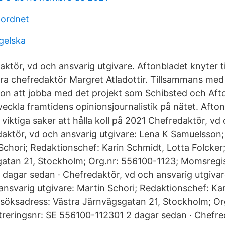
nordnet
gelska
ktör, vd och ansvarig utgivare. Aftonbladet knyter til
ra chefredaktör Margret Atladottir. Tillsammans med
n att jobba med det projekt som Schibsted och Aft
tveckla framtidens opinionsjournalistik på nätet. Afton
 viktiga saker att hålla koll på 2021 Chefredaktör, vd
daktör, vd och ansvarig utgivare: Lena K Samuelsson;
 Schori; Redaktionschef: Karin Schmidt, Lotta Folcker
atan 21, Stockholm; Org.nr: 556100-1123; Momsregis
dagar sedan · Chefredaktör, vd och ansvarig utgivar
ansvarig utgivare: Martin Schori; Redaktionschef: Ka
esöksadress: Västra Järnvägsgatan 21, Stockholm; Or
reringsnr: SE 556100-112301 2 dagar sedan · Chefre