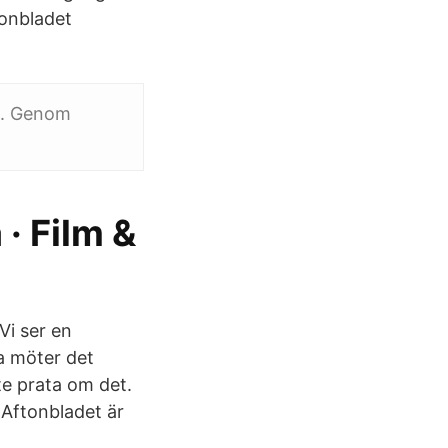
tonbladet
a. Genom
· Film &
Vi ser en
a möter det
nte prata om det.
 Aftonbladet är