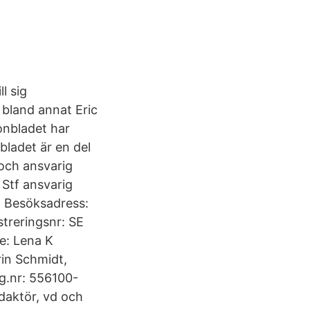
l sig
 bland annat Eric
onbladet har
bladet är en del
 och ansvarig
 Stf ansvarig
; Besöksadress:
treringsnr: SE
e: Lena K
rin Schmidt,
g.nr: 556100-
daktör, vd och