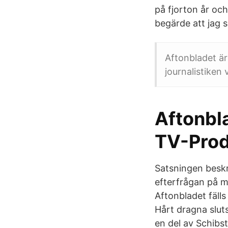
på fjorton år oc
begärde att jag s
Aftonbladet ä
journalistiken
Aftonbla
TV-Pro
Satsningen beskri
efterfrågan på m
Aftonbladet fälls
Hårt dragna slut
en del av Schibs