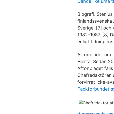
Dance like uma 
Biografi. Stenius
finlandssvenska A
Sverige, [7] och
1982–1987. [8] D
enligt tidningens
Aftonbladet är e
Hierta. Sedan 20
Aftonbladet fälls
Chefredaktören so
förvirrat icke-a
Fackforbundet s
tt pressmeddeland