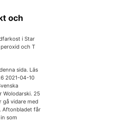
kt och
farkost i Star
 peroxid och T
 denna sida. Läs
26 2021-04-10
 Svenska
 Wolodarski. 25
r gå vidare med
. Aftonbladet får
 in som