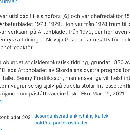
thurman
 var utbildad i Helsingfors [6] och var chefredaktör fö
rbetarbladet 1973–1979. Hon var från 1978 fram till 
 var verksam på Aftonbladet från 1979, där hon även 
en ryska tidningen Novaja Gazeta har utsatts för en 
 chefredaktör.
n obundet socialdemokratisk tidning, grundat 1830 a
18 leds Aftonbladet av Stordalens dystra prognos för
 i fallet Benny Fredriksson, men ansvariga vill helst i
m vägrar se sig själv på dubbla stolar Intressekonfli
vslöjande om påstått vaccin-fusk i EkotMar 05, 2021.
sr
desorganiserad anknytning karlek
bokföra portokostnader
e