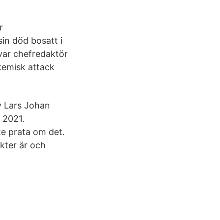
r
sin död bosatt i
var chefredaktör
kemisk attack
v Lars Johan
 2021.
nte prata om det.
kter är och