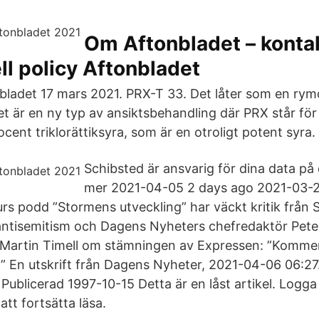
Om Aftonbladet – konta
ll policy Aftonbladet
nbladet 17 mars 2021. PRX-T 33. Det låter som en rymd
et är en ny typ av ansiktsbehandling där PRX står för
ocent triklorättiksyra, som är en otroligt potent syra.
Schibsted är ansvarig för dina data på
mer 2021-04-05 2 days ago 2021-03-
urs podd ”Stormens utveckling” har väckt kritik från
ntisemitism och Dagens Nyheters chefredaktör Peter
 Martin Timell om stämningen av Expressen: ”Komme
lda” En utskrift från Dagens Nyheter, 2021-04-06 06:27
Publicerad 1997-10-15 Detta är en låst artikel. Logga
tt fortsätta läsa.