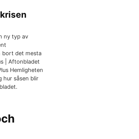
krisen
n ny typ av
ent
an bort det mesta
s | Aftonbladet
Plus Hemligheten
 hur såsen blir
bladet.
och