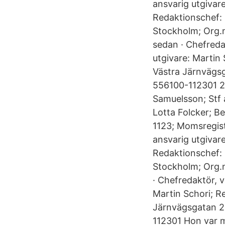
ansvarig utgivar
Redaktionschef: 
Stockholm; Org.
sedan · Chefreda
utgivare: Martin
Västra Järnvägsg
556100-112301 2 
Samuelsson; Stf 
Lotta Folcker; B
1123; Momsregist
ansvarig utgivar
Redaktionschef: 
Stockholm; Org.
· Chefredaktör, 
Martin Schori; R
Järnvägsgatan 2
112301 Hon var m