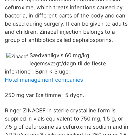
cefuroxime, which treats infections caused by
bacteria, in different parts of the body and can
be used during surgery. It can be given to adults
and children. Zinacef injection belongs to a
group of antibiotics called cephalosporins.
Sædvanligvis 60 mg/kg
legemsvægt/døgn til de fleste
infektioner. Børn < 3 uger.
Hotel management companies
250 mg var 8:e timme i 5 dygn.
Ringer ZINACEF in sterile crystalline form is
supplied in vials equivalent to 750 mg, 1.5 g, or
7.5 g of cefuroxime as cefuroxime sodium and in
ADD-Vantage® vials equivalent to 750 mg or 1.5