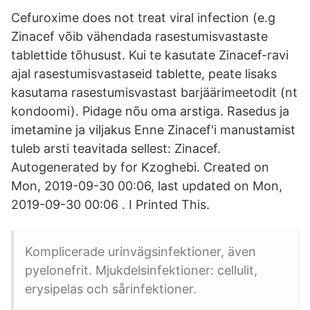
Cefuroxime does not treat viral infection (e.g
Zinacef võib vähendada rasestumisvastaste
tablettide tõhusust. Kui te kasutate Zinacef-ravi
ajal rasestumisvastaseid tablette, peate lisaks
kasutama rasestumisvastast barjäärimeetodit (nt
kondoomi). Pidage nõu oma arstiga. Rasedus ja
imetamine ja viljakus Enne Zinacef'i manustamist
tuleb arsti teavitada sellest: Zinacef.
Autogenerated by for Kzoghebi. Created on
Mon, 2019-09-30 00:06, last updated on Mon,
2019-09-30 00:06 . I Printed This.
Komplicerade urinvägsinfektioner, även
pyelonefrit. Mjukdelsinfektioner: cellulit,
erysipelas och sårinfektioner.