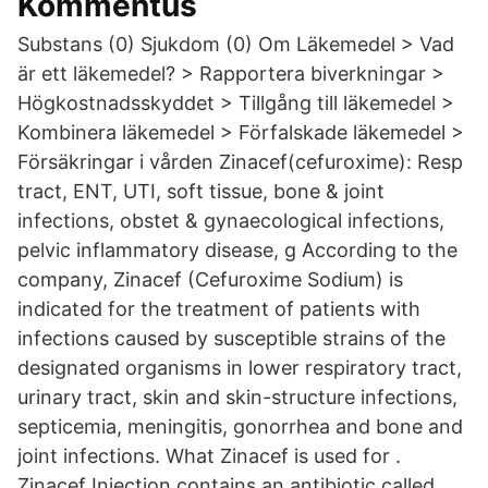
Kommentus
Substans (0) Sjukdom (0) Om Läkemedel > Vad
är ett läkemedel? > Rapportera biverkningar >
Högkostnadsskyddet > Tillgång till läkemedel >
Kombinera läkemedel > Förfalskade läkemedel >
Försäkringar i vården Zinacef(cefuroxime): Resp
tract, ENT, UTI, soft tissue, bone & joint
infections, obstet & gynaecological infections,
pelvic inflammatory disease, g According to the
company, Zinacef (Cefuroxime Sodium) is
indicated for the treatment of patients with
infections caused by susceptible strains of the
designated organisms in lower respiratory tract,
urinary tract, skin and skin-structure infections,
septicemia, meningitis, gonorrhea and bone and
joint infections. What Zinacef is used for .
Zinacef Injection contains an antibiotic called