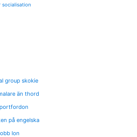
 socialisation
l group skokie
malare än thord
portfordon
en på engelska
obb lon