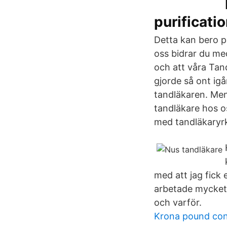
purificatio
Detta kan bero p
oss bidrar du m
och att våra Tan
gjorde så ont igår
tandläkaren. Men
tandläkare hos o
med tandläkaryrke
med att jag fick
arbetade mycket 
och varför.
Krona pound con