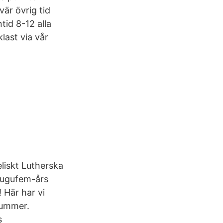
är övrig tid
tid 8-12 alla
ast via vår
eliskt Lutherska
jugufem-års
 Här har vi
nummer.
s