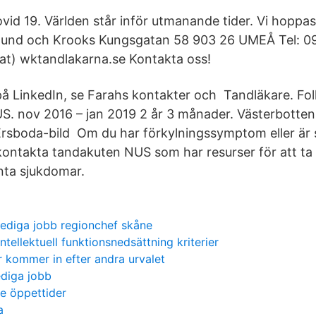
id 19. Världen står inför utmanande tider. Vi hoppas 
lund och Krooks Kungsgatan 58 903 26 UMEÅ Tel: 0
(at) wktandlakarna.se Kontakta oss!
 på LinkedIn, se Farahs kontakter och Tandläkare. F
S. nov 2016 – jan 2019 2 år 3 månader. Västerbottens
rsboda-bild Om du har förkylningssymptom eller är 
kontakta tandakuten NUS som har resurser för att ta
nta sjukdomar.
lediga jobb regionchef skåne
intellektuell funktionsnedsättning kriterier
 kommer in efter andra urvalet
ediga jobb
e öppettider
a