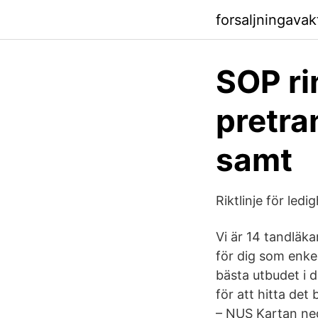
forsaljningava
SOP ri
pretra
samt
Riktlinje för led
Vi är 14 tandläka
för dig som enkel
bästa utbudet i d
för att hitta det
– NUS Kartan ne