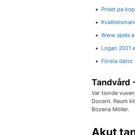
Priset pa ko
Kvalitetsman
Www spels e
Logan 2021 
Första dator
Tandvård 
Var tionde vuxen
Docent. Reum kli
Bozena Möller.
Akut ta