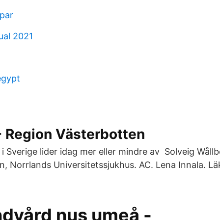
ppar
ual 2021
egypt
- Region Västerbotten
 i Sverige lider idag mer eller mindre av Solveig Wål
n, Norrlands Universitetssjukhus. AC. Lena Innala. Lä
ndvård nus umeå -