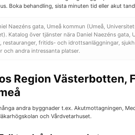
us. Boka behandling, sista minuten tid eller akut tan
niel Naezéns gata, Umeå kommun (Umeå, Universitet
t). Katalog över tjänster nära Daniel Naezéns gata
 restauranger, fritids- och idrottsanläggningar, sjukh
r och andra intressanta platser.
hos Region Västerbotten,
meå
 många andra byggnader t.ex. Akutmottagningen, Med
dläkarhögskolan och Vårdvetarhuset.