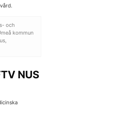
dvård.
s- och
, Umeå kommun
us,
 FTV NUS
icinska