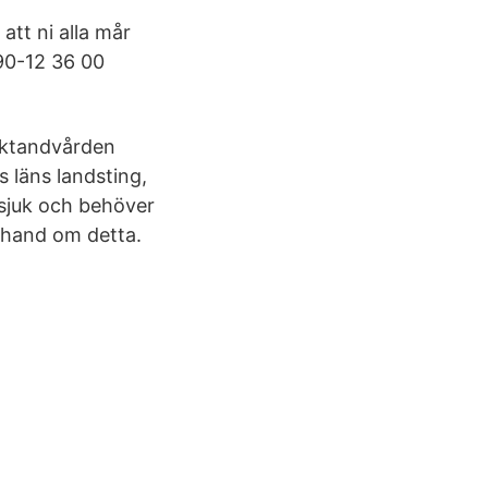
att ni alla mår
90-12 36 00
olktandvården
 läns landsting,
sjuk och behöver
 hand om detta.