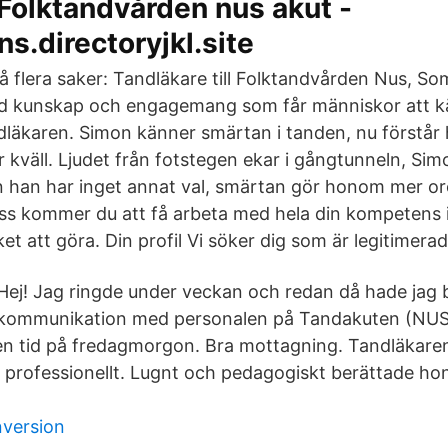
Folktandvården nus akut -
ns.directoryjkl.site
å flera saker: Tandläkare till Folktandvården Nus, S
ed kunskap och engagemang som får människor att k
dläkaren. Simon känner smärtan i tanden, nu förstår 
 kväll. Ljudet från fotstegen ekar i gångtunneln, Simon 
 han har inget annat val, smärtan gör honom mer or
ss kommer du att få arbeta med hela din kompetens i
t att göra. Din profil Vi söker dig som är legitimerad
Hej! Jag ringde under veckan och redan då hade jag 
kommunikation med personalen på Tandakuten (NUS)
 en tid på fredagmorgon. Bra mottagning. Tandläkaren
professionellt. Lugnt och pedagogiskt berättade ho
version