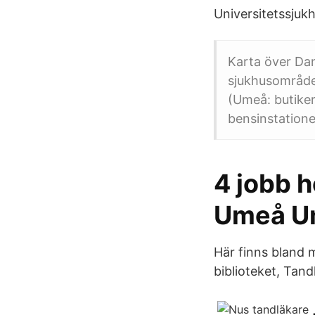
Universitetssjukh
Karta över Da
sjukhusområde
(Umeå: butiker,
bensinstatione
4 jobb 
Umeå U
Här finns bland
biblioteket, Tan