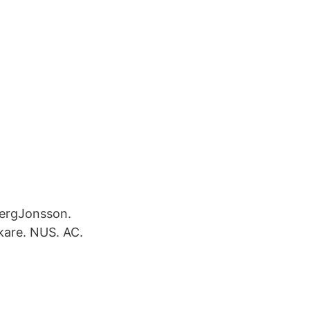
lbergJonsson.
kare. NUS. AC.