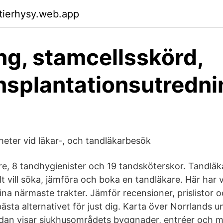
ktierhysy.web.app
ng, stamcellsskörd,
nsplantationsutredni
igheter vid läkar-, och tandläkarbesök
re, 8 tandhygienister och 19 tandsköterskor. Tandläka
t vill söka, jämföra och boka en tandläkare. Här har v
ina närmaste trakter. Jämför recensioner, prislistor 
 bästa alternativet för just dig. Karta över Norrlands u
dan visar sjukhusområdets byggnader, entréer och m