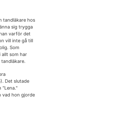
om tandläkare hos
änna sig trygga
han varför det
vill inte gå till
olig. Som
 allt som har
 tandläkare.
bra
. Det slutade
 "Lena."
n vad hon gjorde