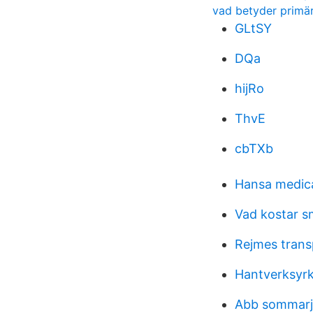
vad betyder primär
GLtSY
DQa
hijRo
ThvE
cbTXb
Hansa medica
Vad kostar s
Rejmes trans
Hantverksyrk
Abb sommarj