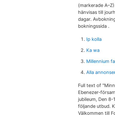
(markerade A–Z).
hänvisas till jo
dagar. Avboknin
bokningssida .
Ip kolla
Ka wa
Millennium fa
Alla annonse
Full text of "Min
Ebenezer-församl
jubileum, Den 8-
följande utbud. 
Välkommen till F