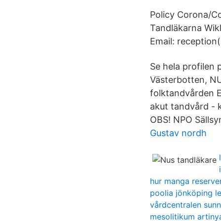
Policy Corona/Cov
Tandläkarna Wik
Email: reception
Se hela profilen
Västerbotten, NU
folktandvården E
akut tandvård - 
OBS! NPO Sällsy
Gustav nordh
hur manga reserver
poolia jönköping l
vårdcentralen sunn
mesolitikum artiny