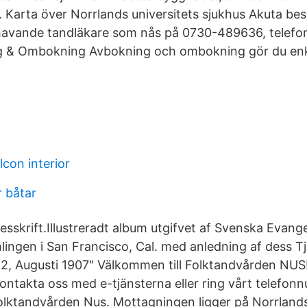
 Karta över Norrlands universitets sjukhus Akuta besv
urhavande tandläkare som nås på 0730-489636, telefon
g & Ombokning Avbokning och ombokning gör du enkl
lcon interior
r båtar
nesskrift.Illustreradt album utgifvet af Svenska Evang
ingen i San Francisco, Cal. med anledning af dess T
12, Augusti 1907" Välkommen till Folktandvården NUS!
Kontakta oss med e-tjänsterna eller ring vårt telefon
olktandvården Nus. Mottagningen ligger på Norrland