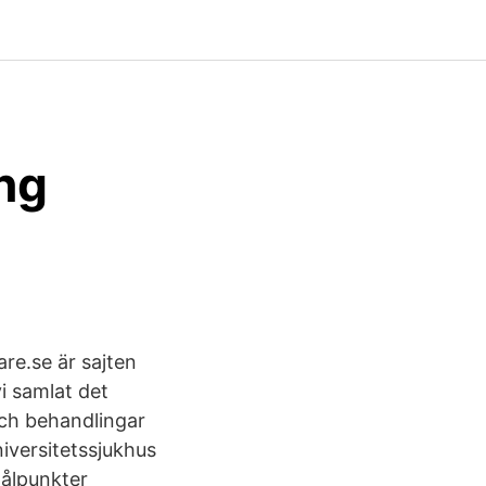
ng
re.se är sajten
i samlat det
och behandlingar
niversitetssjukhus
ålpunkter