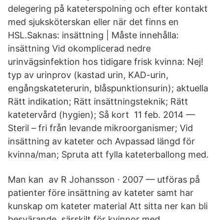
delegering på kateterspolning och efter kontakt
med sjuksköterskan eller när det finns en
HSL.Saknas: insättning ‎| Måste innehålla:
insättning Vid okomplicerad nedre
urinvägsinfektion hos tidigare frisk kvinna: Nej!
typ av urinprov (kastad urin, KAD-urin,
engångskateterurin, blåspunktionsurin); aktuella
Rätt indikation; Rätt insättningsteknik; Rätt
katetervård (hygien); Så kort 11 feb. 2014 —
Steril – fri från levande mikroorganismer; Vid
insättning av kateter och Avpassad längd för
kvinna/man; Spruta att fylla kateterballong med.
Man kan av R Johansson · 2007 — utföras på
patienter före insättning av kateter samt har
kunskap om kateter material Att sitta ner kan bli
besvärande, särskilt för kvinnor med.