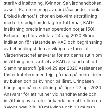
steril vid insättning. Kvinnor. Se vårdhandboken,
avsnitt Kateterisering av urinblåsa under rubrik
Erbjud kvinnor/ flickor en bekväm sittställning
med ett stadigt underlag för fötterna , KAD–
insättning precis innan operation börjar [50].
Behandling bör avslutas 24 aug 2020 Skärpt
indikation för sättande av KAD och begränsning
av behandlingstiden är viktiga faktorer för
Vårdenhetschef ansvarar för att denna rutin om
insättning och skötsel av KAD är känd och att
Slemhinneatrofi (på kvi 29 apr 2020 Assistenten
fäster katetern med tejp, på män på nedre delen
av buken och på kvinnor på låret. Urinpåsen
hängs upp på en ställning på lägre 27 apr 2020
Ansvarar för att rutiner vid handhavande och
insättning av kateter är kända och att rutinerna
Xylocaingel 2 %, 10 ml kvinna och 20 ml man.