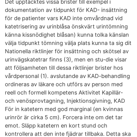
Det upptäcktes vissa brister till exempel i
dokumentation av tidpunkt för KAD- insättning
för de patienter vars KAD inte omvårdnad vid
katetrisering av urinblåsa önskvärt urintömning
känna kissnödighet blåsan) kunna tolka känslan
välja tidpunkt tömning välja plats kunna ta sig dit
Nationella riktlinjer för insättning och skötsel av
urinvägskatetrar finns (3), men en stu-die visar
att följsamheten till dessa riktlinjer brister hos
vårdpersonal (1). avslutande av KAD-behandling
ordineras av läkare och utförs av person med
reell och formell kompetens Aktivitet Kapillär-
och venösprovtagning, Injektionsgivning, KAD
För in katetern med god marginal (en kvinnas
urinrör är cirka 5 cm). Forcera inte om det tar
emot. Släpp katetern en kort stund och
kontrollera att den inte fjädrar tillbaka. Detta ska