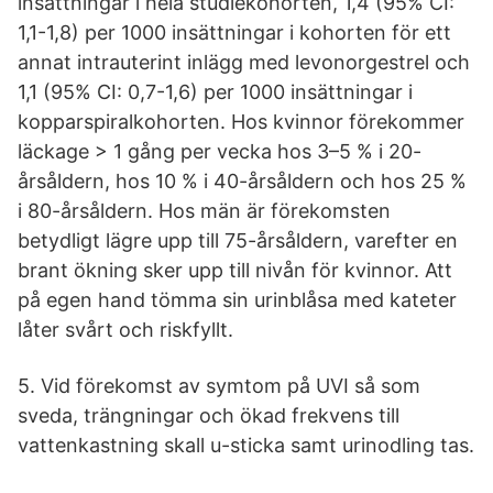
insättningar i hela studiekohorten, 1,4 (95% CI:
1,1-1,8) per 1000 insättningar i kohorten för ett
annat intrauterint inlägg med levonorgestrel och
1,1 (95% CI: 0,7-1,6) per 1000 insättningar i
kopparspiralkohorten. Hos kvinnor förekommer
läckage > 1 gång per vecka hos 3–5 % i 20-
årsåldern, hos 10 % i 40-årsåldern och hos 25 %
i 80-årsåldern. Hos män är förekomsten
betydligt lägre upp till 75-årsåldern, varefter en
brant ökning sker upp till nivån för kvinnor. Att
på egen hand tömma sin urinblåsa med kateter
låter svårt och riskfyllt.
5. Vid förekomst av symtom på UVI så som
sveda, trängningar och ökad frekvens till
vattenkastning skall u-sticka samt urinodling tas.